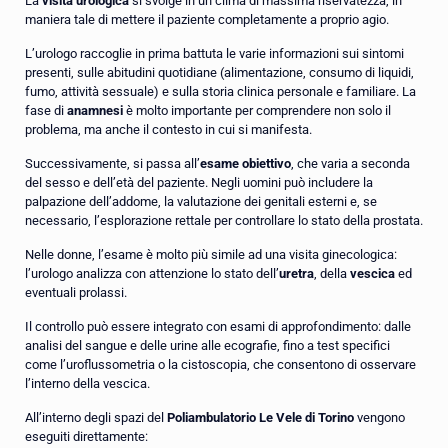
La
visita urologica
si svolge in un clima di massima riservatezza, in
maniera tale di mettere il paziente completamente a proprio agio.
L’urologo raccoglie in prima battuta le varie informazioni sui sintomi
presenti, sulle abitudini quotidiane (alimentazione, consumo di liquidi,
fumo, attività sessuale) e sulla storia clinica personale e familiare. La
fase di
anamnesi
è molto importante per comprendere non solo il
problema, ma anche il contesto in cui si manifesta.
Successivamente, si passa all’
esame obiettivo
, che varia a seconda
del sesso e dell’età del paziente. Negli uomini può includere la
palpazione dell’addome, la valutazione dei genitali esterni e, se
necessario, l’esplorazione rettale per controllare lo stato della prostata.
Nelle donne, l’esame è molto più simile ad una visita ginecologica:
l’urologo analizza con attenzione lo stato dell’
uretra
, della
vescica
ed
eventuali prolassi.
Il controllo può essere integrato con esami di approfondimento: dalle
analisi del sangue e delle urine alle ecografie, fino a test specifici
come l’uroflussometria o la cistoscopia, che consentono di osservare
l’interno della vescica.
All’interno degli spazi del
Poliambulatorio Le Vele di Torino
vengono
eseguiti direttamente: