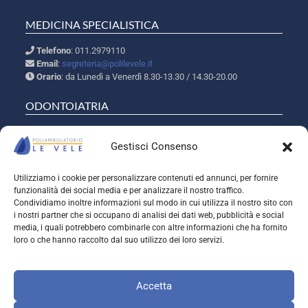
MEDICINA SPECIALISTICA
Telefono
: 011.2979110
Email
:
segreteria@polilevele.it
Orario
: da Lunedì a Venerdì 8.30-13.30 / 14.30-20.00
ODONTOIATRIA
Telefono
: 011.2237307
Email
:
segreteria.odt@polilevele.it
Gestisci Consenso
Orario
: da Lunedì a Venerdì 09.00-20.30
Utilizziamo i cookie per personalizzare contenuti ed annunci, per fornire
SEGUICI SUI SOCIAL
funzionalità dei social media e per analizzare il nostro traffico.
Condividiamo inoltre informazioni sul modo in cui utilizza il nostro sito con
Instagram
Facebook
X
i nostri partner che si occupano di analisi dei dati web, pubblicità e social
media, i quali potrebbero combinarle con altre informazioni che ha fornito
loro o che hanno raccolto dal suo utilizzo dei loro servizi.
Copyright © 2026 Poliambulatorio Le Vele srl - Tutti i diritti sono
riservati - P. IVA 08609020014 | CCIAA Torino n. 986259 - Cap. Soc.
Accetta
euro 20.000,00 i.v.
Privacy Policy
-
Cookie Policy
-
Informativa Privacy Fornitori
-