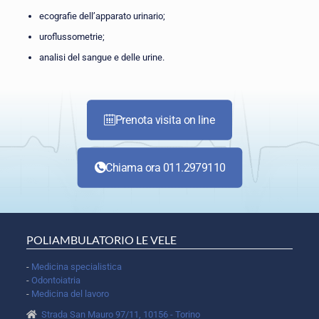
ecografie dell’apparato urinario;
uroflussometrie;
analisi del sangue e delle urine.
Prenota visita on line
Chiama ora 011.2979110
POLIAMBULATORIO LE VELE
-
Medicina specialistica
-
Odontoiatria
-
Medicina del lavoro
Strada San Mauro 97/11, 10156 - Torino