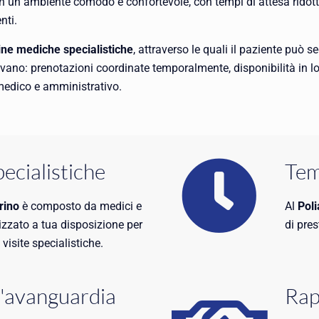
e in un ambiente comodo e confortevole, con tempi di attesa ridotti,
nti.
line mediche specialistiche
, attraverso le quali il paziente può 
ivano: prenotazioni coordinate temporalmente, disponibilità in l
 medico e amministrativo.
pecialistiche
Tem
rino
è composto da medici e
Al
Poli
zzato a tua disposizione per
di pres
visite specialistiche.
l'avanguardia
Rap