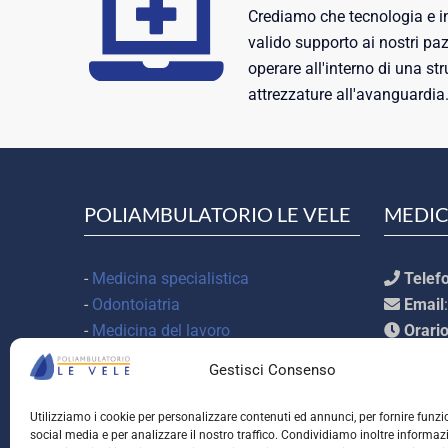
Crediamo che tecnologia e 
valido supporto ai nostri pa
operare all'interno di una s
attrezzature all'avanguardia
POLIAMBULATORIO LE VELE
MEDIC
-
Medicina specialistica
Telef
-
Odontoiatria
Email
-
Medicina del lavoro
Orari
13.30 / 
Gestisci Consenso
Strada San Mauro 97/11, 10156 -
Torino
Utilizziamo i cookie per personalizzare contenuti ed annunci, per fornire funzi
social media e per analizzare il nostro traffico. Condividiamo inoltre informaz