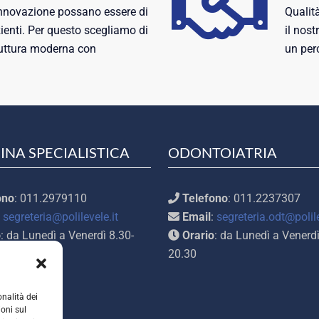
innovazione possano essere di
Qualit
zienti. Per questo scegliamo di
il nost
truttura moderna con
un per
.
INA SPECIALISTICA
ODONTOIATRIA
ono
: 011.2979110
Telefono
: 011.2237307
:
segreteria@polilevele.it
Email
:
segreteria.odt@polile
o
: da Lunedì a Venerdì 8.30-
Orario
: da Lunedì a Venerdì
14.30-20.00
20.30
onalità dei
ioni sul