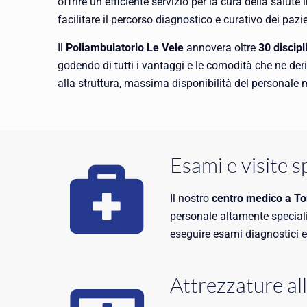
offrire un efficiente servizio per la cura della salut
facilitare il percorso diagnostico e curativo dei pazie
Il
Poliambulatorio Le Vele
annovera oltre
30 discip
godendo di tutti i vantaggi e le comodità che ne der
alla struttura, massima disponibilità del personale
Esami e visite s
Il nostro
centro medico a To
personale altamente speciali
eseguire esami diagnostici e 
Attrezzature al