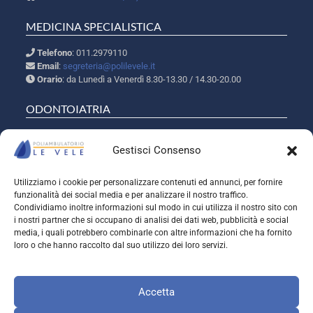
MEDICINA SPECIALISTICA
Telefono
: 011.2979110
Email
:
segreteria@polilevele.it
Orario
: da Lunedì a Venerdì 8.30-13.30 / 14.30-20.00
ODONTOIATRIA
Telefono
: 011.2237307
Email
:
segreteria.odt@polilevele.it
Gestisci Consenso
Orario
: da Lunedì a Venerdì 09.00-20.30
Utilizziamo i cookie per personalizzare contenuti ed annunci, per fornire
SEGUICI SUI SOCIAL
funzionalità dei social media e per analizzare il nostro traffico.
Condividiamo inoltre informazioni sul modo in cui utilizza il nostro sito con
Instagram
Facebook
X
i nostri partner che si occupano di analisi dei dati web, pubblicità e social
media, i quali potrebbero combinarle con altre informazioni che ha fornito
loro o che hanno raccolto dal suo utilizzo dei loro servizi.
Copyright © 2026 Poliambulatorio Le Vele srl - Tutti i diritti sono
riservati - P. IVA 08609020014 | CCIAA Torino n. 986259 - Cap. Soc.
Accetta
euro 20.000,00 i.v.